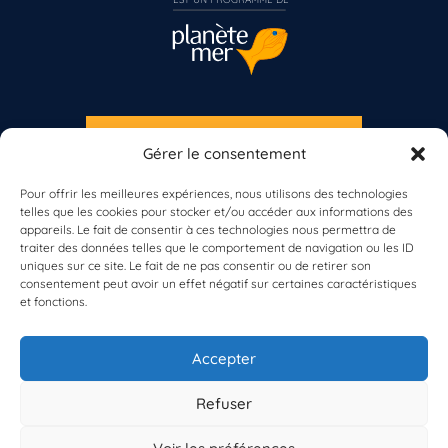
S'INSCRIRE À LA NEWSLETTER
Gérer le consentement
PLANÈTE MER
Pour offrir les meilleures expériences, nous utilisons des technologies
telles que les cookies pour stocker et/ou accéder aux informations des
appareils. Le fait de consentir à ces technologies nous permettra de
Vous n’êtes pas encore inscrit à Biolit ?
traiter des données telles que le comportement de navigation ou les ID
uniques sur ce site. Le fait de ne pas consentir ou de retirer son
consentement peut avoir un effet négatif sur certaines caractéristiques
Inscrivez-vous dès maintenant
et fonctions.
À propos de Planète Mer
À propos de BioLit
Accepter
Vos données d'observation
Ressources
Résultats du programme
Refuser
Contacts
Mentions légales