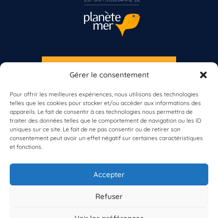
S'INSCRIRE À LA NEWSLETTER
Gérer le consentement
PLANÈTE MER
Pour offrir les meilleures expériences, nous utilisons des technologies
telles que les cookies pour stocker et/ou accéder aux informations des
appareils. Le fait de consentir à ces technologies nous permettra de
traiter des données telles que le comportement de navigation ou les ID
uniques sur ce site. Le fait de ne pas consentir ou de retirer son
consentement peut avoir un effet négatif sur certaines caractéristiques
et fonctions.
À propos de Planète Mer
À propos de BioLit
Accepter
Vos données d'observation
Ressources
Résultats du programme
Refuser
Contacts
Mentions légales