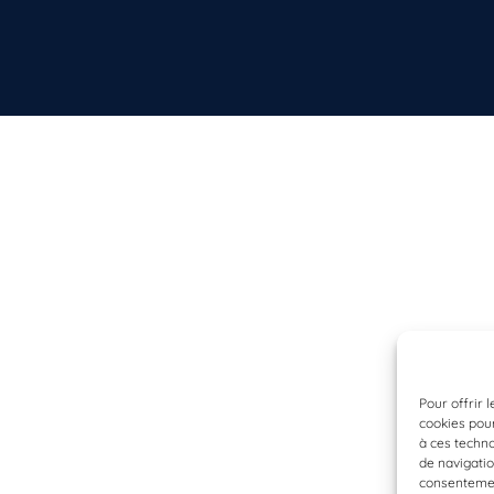
Pour offrir 
cookies pour
à ces techn
de navigatio
consentement