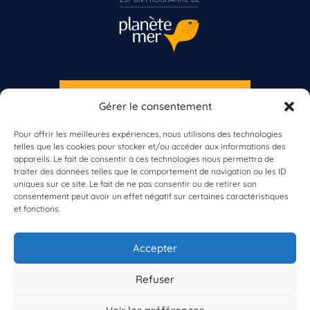
S'INSCRIRE À LA NEWSLETTER
Gérer le consentement
PLANÈTE MER
Pour offrir les meilleures expériences, nous utilisons des technologies
telles que les cookies pour stocker et/ou accéder aux informations des
appareils. Le fait de consentir à ces technologies nous permettra de
Vous n’êtes pas encore inscrit à Biolit ?
traiter des données telles que le comportement de navigation ou les ID
uniques sur ce site. Le fait de ne pas consentir ou de retirer son
consentement peut avoir un effet négatif sur certaines caractéristiques
Inscrivez-vous dès maintenant
et fonctions.
À propos de Planète Mer
À propos de BioLit
Accepter
Vos données d'observation
Ressources
Résultats du programme
Refuser
Contacts
Mentions légales