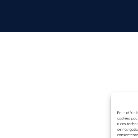
Pour offrir 
cookies pour
à ces techn
de navigatio
consentement