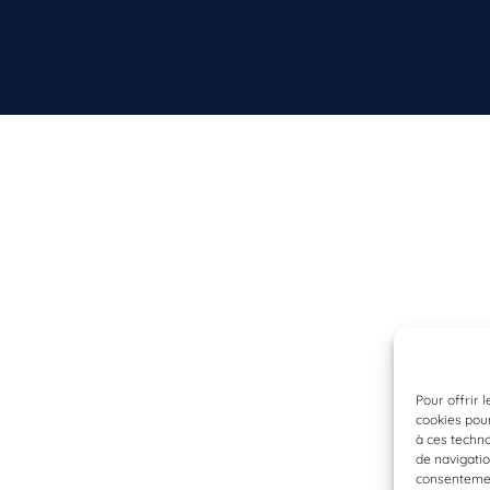
Pour offrir 
cookies pour
à ces techn
de navigatio
consentement