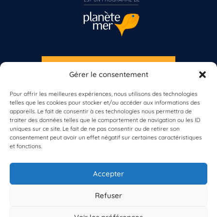
S'INSCRIRE À LA NEWSLETTER
Gérer le consentement
PLANÈTE MER
Pour offrir les meilleures expériences, nous utilisons des technologies
telles que les cookies pour stocker et/ou accéder aux informations des
appareils. Le fait de consentir à ces technologies nous permettra de
Vous n’êtes pas encore inscrit à Biolit ?
traiter des données telles que le comportement de navigation ou les ID
uniques sur ce site. Le fait de ne pas consentir ou de retirer son
consentement peut avoir un effet négatif sur certaines caractéristiques
Inscrivez-vous dès maintenant
et fonctions.
À propos de Planète Mer
À propos de BioLit
Accepter
Vos données d'observation
Ressources
Résultats du programme
Refuser
Contacts
Mentions légales