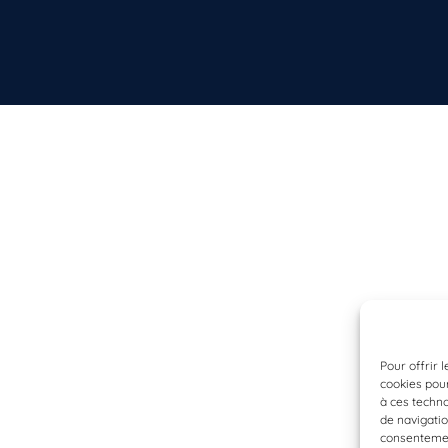
Pour offrir 
cookies pour
à ces techn
de navigatio
consentement