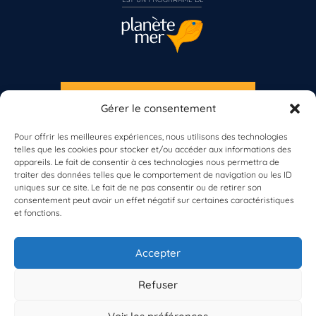
S'INSCRIRE À LA NEWSLETTER
Gérer le consentement
PLANÈTE MER
Vous n’êtes pas encore inscrit à Biolit ?
Pour offrir les meilleures expériences, nous utilisons des technologies
telles que les cookies pour stocker et/ou accéder aux informations des
Inscrivez-vous dès maintenant
appareils. Le fait de consentir à ces technologies nous permettra de
traiter des données telles que le comportement de navigation ou les ID
uniques sur ce site. Le fait de ne pas consentir ou de retirer son
consentement peut avoir un effet négatif sur certaines caractéristiques
et fonctions.
À propos de Planète Mer
À propos de BioLit
Accepter
Vos données d'observation
Ressources
Résultats du programme
Refuser
Contacts
Mentions légales