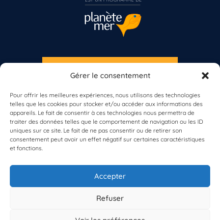
S'INSCRIRE À LA NEWSLETTER
Gérer le consentement
Vous n’êtes pas encore inscrit à Biolit ?
PLANÈTE MER
Pour offrir les meilleures expériences, nous utilisons des technologies
telles que les cookies pour stocker et/ou accéder aux informations des
Inscrivez-vous dès maintenant
appareils. Le fait de consentir à ces technologies nous permettra de
traiter des données telles que le comportement de navigation ou les ID
uniques sur ce site. Le fait de ne pas consentir ou de retirer son
consentement peut avoir un effet négatif sur certaines caractéristiques
et fonctions.
À propos de Planète Mer
À propos de BioLit
Accepter
Vos données d'observation
Ressources
Résultats du programme
Refuser
Contacts
Mentions légales