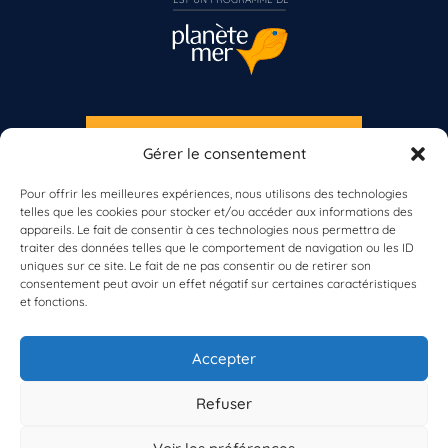
S'INSCRIRE À LA NEWSLETTER
Gérer le consentement
PLANÈTE MER
Pour offrir les meilleures expériences, nous utilisons des technologies
telles que les cookies pour stocker et/ou accéder aux informations des
appareils. Le fait de consentir à ces technologies nous permettra de
Vous n’êtes pas encore inscrit à Biolit ?
traiter des données telles que le comportement de navigation ou les ID
uniques sur ce site. Le fait de ne pas consentir ou de retirer son
consentement peut avoir un effet négatif sur certaines caractéristiques
Inscrivez-vous dès maintenant
et fonctions.
À propos de Planète Mer
À propos de BioLit
Accepter
Vos données d'observation
Ressources
Résultats du programme
Refuser
Contacts
Mentions légales