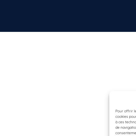
Pour offrir 
cookies pour
à ces techn
de navigatio
consentement