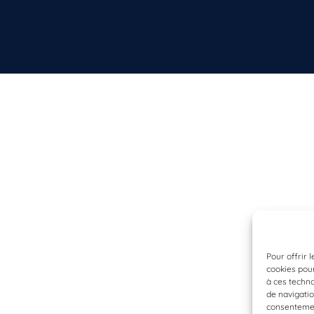
Pour offrir 
cookies pour
à ces techn
de navigatio
consentement