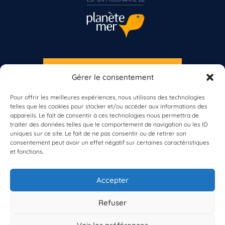
S'INSCRIRE À LA NEWSLETTER
Gérer le consentement
PLANÈTE MER
Vous n’êtes pas encore inscrit à Biolit ?
Pour offrir les meilleures expériences, nous utilisons des technologies
telles que les cookies pour stocker et/ou accéder aux informations des
Inscrivez-vous dès maintenant
appareils. Le fait de consentir à ces technologies nous permettra de
traiter des données telles que le comportement de navigation ou les ID
uniques sur ce site. Le fait de ne pas consentir ou de retirer son
consentement peut avoir un effet négatif sur certaines caractéristiques
et fonctions.
À propos de Planète Mer
À propos de BioLit
Accepter
Vos données d'observation
Ressources
Résultats du programme
Refuser
Contacts
Mentions légales