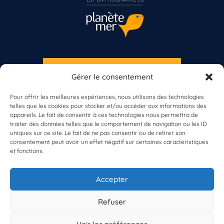
S'INSCRIRE À LA NEWSLETTER
Gérer le consentement
PLANÈTE MER
Vous n’êtes pas encore inscrit à Biolit ?
Pour offrir les meilleures expériences, nous utilisons des technologies
telles que les cookies pour stocker et/ou accéder aux informations des
Inscrivez-vous dès maintenant
appareils. Le fait de consentir à ces technologies nous permettra de
traiter des données telles que le comportement de navigation ou les ID
uniques sur ce site. Le fait de ne pas consentir ou de retirer son
consentement peut avoir un effet négatif sur certaines caractéristiques
et fonctions.
À propos de Planète Mer
À propos de BioLit
Accepter
Vos données d'observation
Ressources
Résultats du programme
Refuser
Contacts
Mentions légales