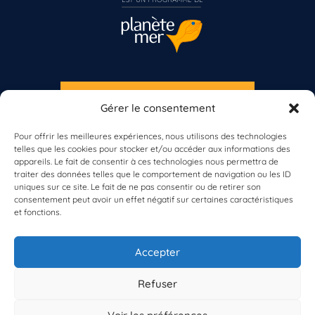
S'INSCRIRE À LA NEWSLETTER
Gérer le consentement
PLANÈTE MER
Vous n’êtes pas encore inscrit à Biolit ?
Pour offrir les meilleures expériences, nous utilisons des technologies
telles que les cookies pour stocker et/ou accéder aux informations des
Inscrivez-vous dès maintenant
appareils. Le fait de consentir à ces technologies nous permettra de
traiter des données telles que le comportement de navigation ou les ID
uniques sur ce site. Le fait de ne pas consentir ou de retirer son
consentement peut avoir un effet négatif sur certaines caractéristiques
et fonctions.
À propos de Planète Mer
À propos de BioLit
Accepter
Vos données d'observation
Ressources
Résultats du programme
Refuser
Contacts
Mentions légales