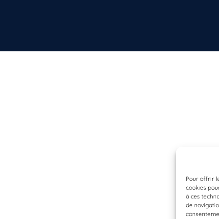
Pour offrir 
cookies pour
à ces techn
de navigatio
consentement