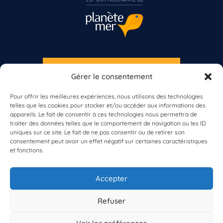
S'INSCRIRE À LA NEWSLETTER
Gérer le consentement
PLANÈTE MER
Pour offrir les meilleures expériences, nous utilisons des technologies
telles que les cookies pour stocker et/ou accéder aux informations des
appareils. Le fait de consentir à ces technologies nous permettra de
Vous n’êtes pas encore inscrit à Biolit ?
traiter des données telles que le comportement de navigation ou les ID
uniques sur ce site. Le fait de ne pas consentir ou de retirer son
consentement peut avoir un effet négatif sur certaines caractéristiques
Inscrivez-vous dès maintenant
et fonctions.
À propos de Planète Mer
À propos de BioLit
Accepter
Vos données d'observation
Ressources
Résultats du programme
Refuser
Contacts
Mentions légales