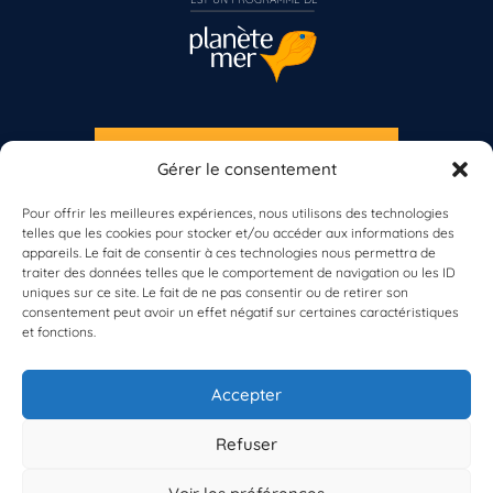
S'INSCRIRE À LA NEWSLETTER
Gérer le consentement
PLANÈTE MER
Pour offrir les meilleures expériences, nous utilisons des technologies
telles que les cookies pour stocker et/ou accéder aux informations des
Vous n’êtes pas encore inscrit à Biolit ?
appareils. Le fait de consentir à ces technologies nous permettra de
traiter des données telles que le comportement de navigation ou les ID
uniques sur ce site. Le fait de ne pas consentir ou de retirer son
Inscrivez-vous dès maintenant
consentement peut avoir un effet négatif sur certaines caractéristiques
et fonctions.
À propos de Planète Mer
À propos de BioLit
Accepter
Vos données d'observation
Ressources
Résultats du programme
Refuser
Contacts
Mentions légales