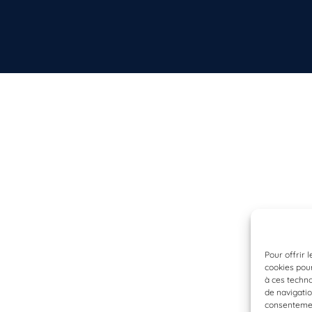
Pour offrir 
cookies pour
à ces techn
de navigatio
consentement