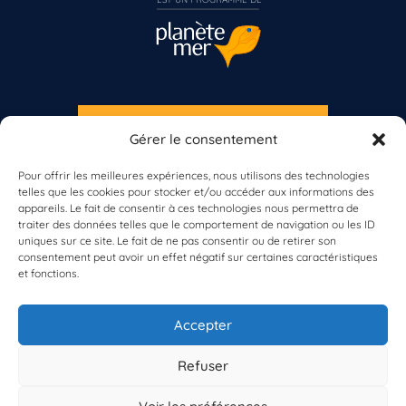
S'INSCRIRE À LA NEWSLETTER
Gérer le consentement
PLANÈTE MER
Pour offrir les meilleures expériences, nous utilisons des technologies
telles que les cookies pour stocker et/ou accéder aux informations des
appareils. Le fait de consentir à ces technologies nous permettra de
traiter des données telles que le comportement de navigation ou les ID
uniques sur ce site. Le fait de ne pas consentir ou de retirer son
consentement peut avoir un effet négatif sur certaines caractéristiques
et fonctions.
À propos de Planète Mer
À propos de BioLit
Accepter
Vos données d'observation
Ressources
Résultats du programme
Refuser
Contacts
Mentions légales