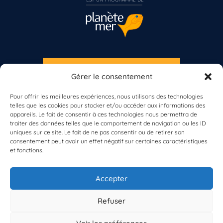
S'INSCRIRE À LA NEWSLETTER
Gérer le consentement
Vous n’êtes pas encore inscrit à Biolit ?
PLANÈTE MER
Pour offrir les meilleures expériences, nous utilisons des technologies
telles que les cookies pour stocker et/ou accéder aux informations des
Inscrivez-vous dès maintenant
appareils. Le fait de consentir à ces technologies nous permettra de
traiter des données telles que le comportement de navigation ou les ID
uniques sur ce site. Le fait de ne pas consentir ou de retirer son
consentement peut avoir un effet négatif sur certaines caractéristiques
et fonctions.
À propos de Planète Mer
À propos de BioLit
Accepter
Vos données d'observation
Ressources
Résultats du programme
Refuser
Contacts
Mentions légales