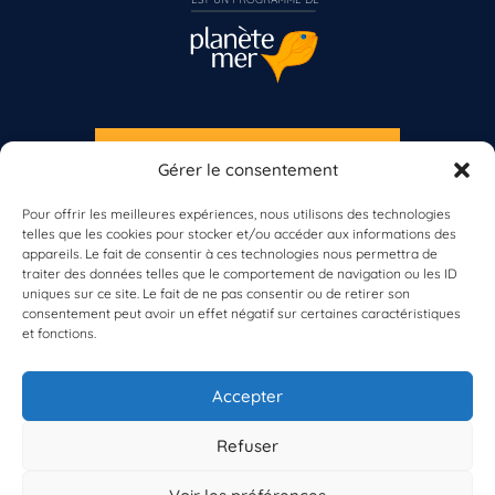
S'INSCRIRE À LA NEWSLETTER
Gérer le consentement
PLANÈTE MER
Vous n’êtes pas encore inscrit à Biolit ?
Pour offrir les meilleures expériences, nous utilisons des technologies
telles que les cookies pour stocker et/ou accéder aux informations des
Inscrivez-vous dès maintenant
appareils. Le fait de consentir à ces technologies nous permettra de
traiter des données telles que le comportement de navigation ou les ID
uniques sur ce site. Le fait de ne pas consentir ou de retirer son
consentement peut avoir un effet négatif sur certaines caractéristiques
et fonctions.
À propos de Planète Mer
À propos de BioLit
Accepter
Vos données d'observation
Ressources
Résultats du programme
Refuser
Contacts
Mentions légales