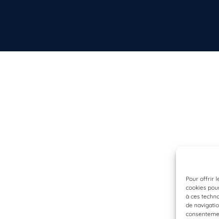
Pour offrir 
cookies pour
à ces techn
de navigatio
consentement