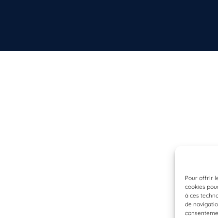
Pour offrir 
cookies pour
à ces techn
de navigatio
consentement