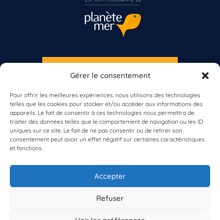
S'INSCRIRE À LA NEWSLETTER
Gérer le consentement
PLANÈTE MER
Vous n’êtes pas encore inscrit à Biolit ?
Pour offrir les meilleures expériences, nous utilisons des technologies
telles que les cookies pour stocker et/ou accéder aux informations des
appareils. Le fait de consentir à ces technologies nous permettra de
Inscrivez-vous dès maintenant
traiter des données telles que le comportement de navigation ou les ID
uniques sur ce site. Le fait de ne pas consentir ou de retirer son
consentement peut avoir un effet négatif sur certaines caractéristiques
et fonctions.
À propos de Planète Mer
À propos de BioLit
Accepter
Vos données d'observation
Ressources
Résultats du programme
Refuser
Contacts
Mentions légales