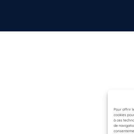
Pour offrir 
cookies pour
à ces techn
de navigatio
consentement