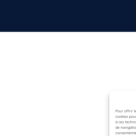
Pour offrir 
cookies pour
à ces techn
de navigatio
consentement