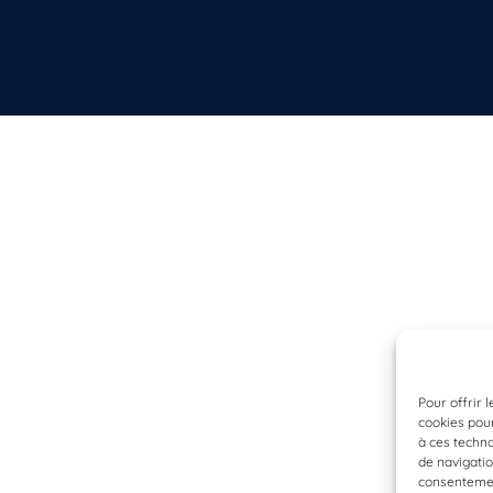
Pour offrir 
cookies pour
à ces techn
de navigatio
consentement