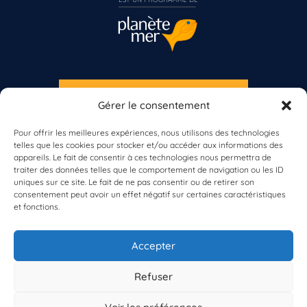
S'INSCRIRE À LA NEWSLETTER
Gérer le consentement
PLANÈTE MER
Vous n’êtes pas encore inscrit à Biolit ?
Pour offrir les meilleures expériences, nous utilisons des technologies
telles que les cookies pour stocker et/ou accéder aux informations des
Inscrivez-vous dès maintenant
appareils. Le fait de consentir à ces technologies nous permettra de
traiter des données telles que le comportement de navigation ou les ID
uniques sur ce site. Le fait de ne pas consentir ou de retirer son
consentement peut avoir un effet négatif sur certaines caractéristiques
et fonctions.
À propos de Planète Mer
À propos de BioLit
Accepter
Vos données d'observation
Ressources
Résultats du programme
Refuser
Contacts
Mentions légales