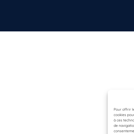
Pour offrir 
cookies pour
à ces techn
de navigatio
consentement