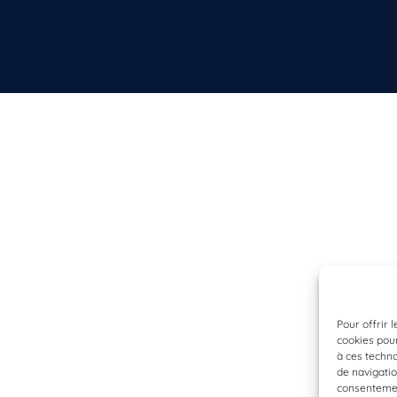
Pour offrir 
cookies pour
à ces techn
de navigatio
consentement