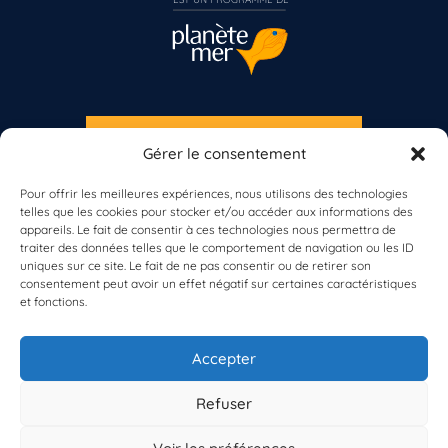
S'INSCRIRE À LA NEWSLETTER
Gérer le consentement
PLANÈTE MER
Pour offrir les meilleures expériences, nous utilisons des technologies
telles que les cookies pour stocker et/ou accéder aux informations des
appareils. Le fait de consentir à ces technologies nous permettra de
Vous n’êtes pas encore inscrit à Biolit ?
traiter des données telles que le comportement de navigation ou les ID
uniques sur ce site. Le fait de ne pas consentir ou de retirer son
consentement peut avoir un effet négatif sur certaines caractéristiques
Inscrivez-vous dès maintenant
et fonctions.
À propos de Planète Mer
À propos de BioLit
Accepter
Vos données d'observation
Ressources
Résultats du programme
Refuser
Contacts
Mentions légales