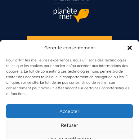
S'INSCRIRE À LA NEWSLETTER
Gérer le consentement
PLANÈTE MER
Pour offrir les meilleures expériences, nous utilisons des technologies
telles que les cookies pour stocker et/ou accéder aux informations des
appareils. Le fait de consentir à ces technologies nous permettra de
traiter des données telles que le comportement de navigation ou les ID
uniques sur ce site. Le fait de ne pas consentir ou de retirer son
consentement peut avoir un effet négatif sur certaines caractéristiques
et fonctions.
À propos de Planète Mer
À propos de BioLit
Accepter
Vos données d'observation
Ressources
Résultats du programme
Refuser
Contacts
Mentions légales