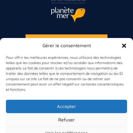
S'INSCRIRE À LA NEWSLETTER
Gérer le consentement
Vous n’êtes pas encore inscrit à Biolit ?
PLANÈTE MER
Pour offrir les meilleures expériences, nous utilisons des technologies
telles que les cookies pour stocker et/ou accéder aux informations des
Inscrivez-vous dès maintenant
appareils. Le fait de consentir à ces technologies nous permettra de
traiter des données telles que le comportement de navigation ou les ID
uniques sur ce site. Le fait de ne pas consentir ou de retirer son
consentement peut avoir un effet négatif sur certaines caractéristiques
et fonctions.
À propos de Planète Mer
À propos de BioLit
Accepter
Vos données d'observation
Ressources
Résultats du programme
Refuser
Contacts
Mentions légales