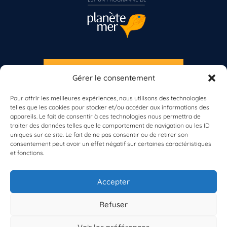
S'INSCRIRE À LA NEWSLETTER
Gérer le consentement
Vous n’êtes pas encore inscrit à Biolit ?
PLANÈTE MER
Pour offrir les meilleures expériences, nous utilisons des technologies
telles que les cookies pour stocker et/ou accéder aux informations des
Inscrivez-vous dès maintenant
appareils. Le fait de consentir à ces technologies nous permettra de
traiter des données telles que le comportement de navigation ou les ID
uniques sur ce site. Le fait de ne pas consentir ou de retirer son
consentement peut avoir un effet négatif sur certaines caractéristiques
et fonctions.
À propos de Planète Mer
À propos de BioLit
Accepter
Vos données d'observation
Ressources
Résultats du programme
Refuser
Contacts
Mentions légales