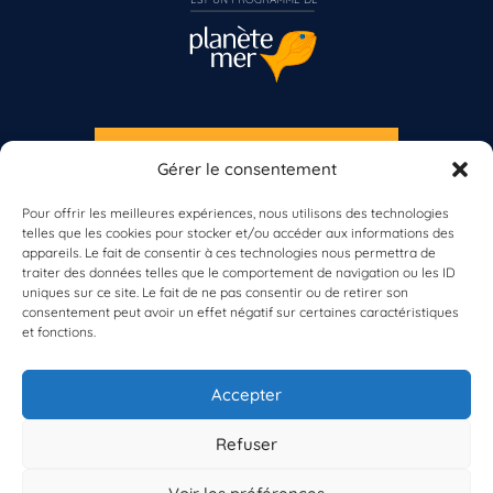
S'INSCRIRE À LA NEWSLETTER
Gérer le consentement
PLANÈTE MER
Pour offrir les meilleures expériences, nous utilisons des technologies
telles que les cookies pour stocker et/ou accéder aux informations des
appareils. Le fait de consentir à ces technologies nous permettra de
traiter des données telles que le comportement de navigation ou les ID
Vous n’êtes pas encore inscrit à Biolit ?
uniques sur ce site. Le fait de ne pas consentir ou de retirer son
consentement peut avoir un effet négatif sur certaines caractéristiques
Inscrivez-vous dès maintenant
et fonctions.
À propos de Planète Mer
À propos de BioLit
Accepter
Vos données d'observation
Ressources
Résultats du programme
Refuser
Contacts
Mentions légales