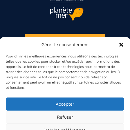
S'INSCRIRE À LA NEWSLETTER
Gérer le consentement
Vous n’êtes pas encore inscrit à Biolit ?
PLANÈTE MER
Pour offrir les meilleures expériences, nous utilisons des technologies
telles que les cookies pour stocker et/ou accéder aux informations des
Inscrivez-vous dès maintenant
appareils. Le fait de consentir à ces technologies nous permettra de
traiter des données telles que le comportement de navigation ou les ID
uniques sur ce site. Le fait de ne pas consentir ou de retirer son
consentement peut avoir un effet négatif sur certaines caractéristiques
et fonctions.
À propos de Planète Mer
À propos de BioLit
Accepter
Vos données d'observation
Ressources
Résultats du programme
Refuser
Contacts
Mentions légales