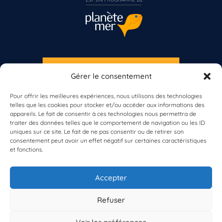
S'INSCRIRE À LA NEWSLETTER
Gérer le consentement
Vous n’êtes pas encore inscrit à Biolit ?
PLANÈTE MER
Pour offrir les meilleures expériences, nous utilisons des technologies
Inscrivez-vous dès maintenant
telles que les cookies pour stocker et/ou accéder aux informations des
appareils. Le fait de consentir à ces technologies nous permettra de
traiter des données telles que le comportement de navigation ou les ID
uniques sur ce site. Le fait de ne pas consentir ou de retirer son
consentement peut avoir un effet négatif sur certaines caractéristiques
et fonctions.
À propos de Planète Mer
À propos de BioLit
Accepter
Vos données d'observation
Ressources
Résultats du programme
Refuser
Contacts
Mentions légales