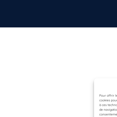
Pour offrir 
cookies pour
à ces techn
de navigatio
consentement