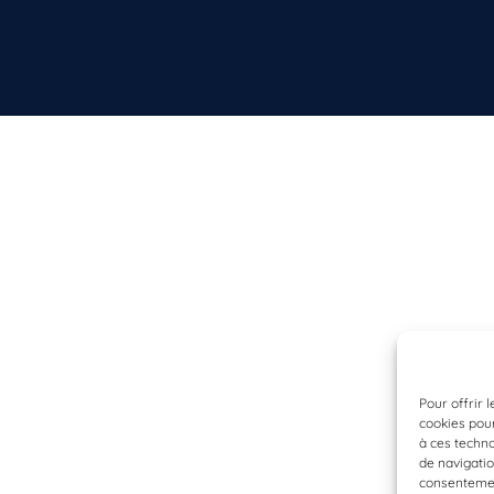
Pour offrir 
cookies pour
à ces techn
de navigatio
consentement