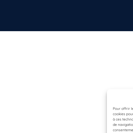
Pour offrir 
cookies pour
à ces techn
de navigatio
consentement