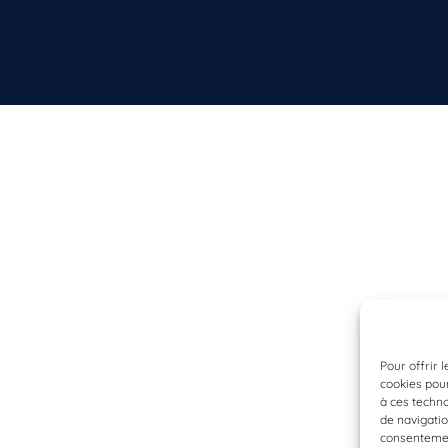
Pour offrir 
cookies pour
à ces techn
de navigatio
consentement