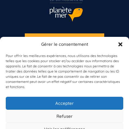
S'INSCRIRE À LA NEWSLETTER
Gérer le consentement
Vous n’êtes pas encore inscrit à Biolit ?
PLANÈTE MER
Pour offrir les meilleures expériences, nous utilisons des technologies
telles que les cookies pour stocker et/ou accéder aux informations des
Inscrivez-vous dès maintenant
appareils. Le fait de consentir à ces technologies nous permettra de
traiter des données telles que le comportement de navigation ou les ID
uniques sur ce site. Le fait de ne pas consentir ou de retirer son
consentement peut avoir un effet négatif sur certaines caractéristiques
et fonctions.
À propos de Planète Mer
À propos de BioLit
Accepter
Vos données d'observation
Ressources
Résultats du programme
Refuser
Contacts
Mentions légales