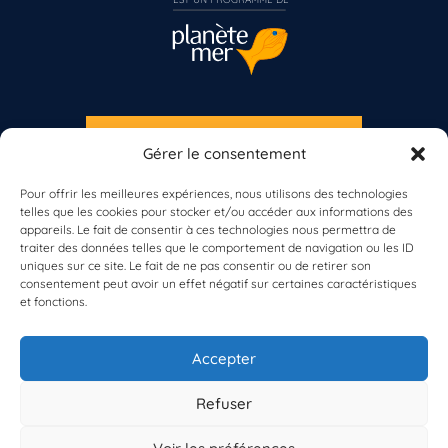
S'INSCRIRE À LA NEWSLETTER
Gérer le consentement
PLANÈTE MER
Vous n’êtes pas encore inscrit à Biolit ?
Pour offrir les meilleures expériences, nous utilisons des technologies
telles que les cookies pour stocker et/ou accéder aux informations des
Inscrivez-vous dès maintenant
appareils. Le fait de consentir à ces technologies nous permettra de
traiter des données telles que le comportement de navigation ou les ID
uniques sur ce site. Le fait de ne pas consentir ou de retirer son
consentement peut avoir un effet négatif sur certaines caractéristiques
et fonctions.
À propos de Planète Mer
À propos de BioLit
Accepter
Vos données d'observation
Ressources
Résultats du programme
Refuser
Contacts
Mentions légales