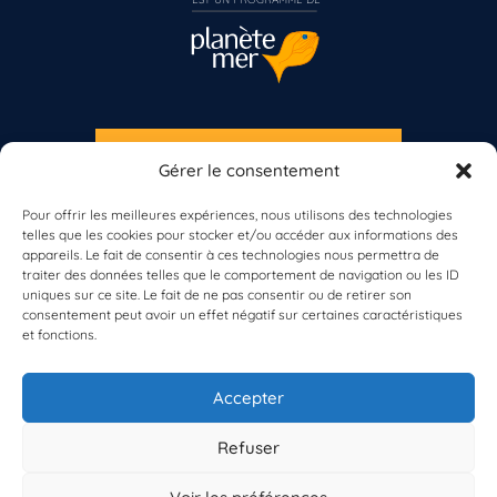
S'INSCRIRE À LA NEWSLETTER
Gérer le consentement
Vous n’êtes pas encore inscrit à Biolit ?
PLANÈTE MER
Pour offrir les meilleures expériences, nous utilisons des technologies
telles que les cookies pour stocker et/ou accéder aux informations des
Inscrivez-vous dès maintenant
appareils. Le fait de consentir à ces technologies nous permettra de
traiter des données telles que le comportement de navigation ou les ID
uniques sur ce site. Le fait de ne pas consentir ou de retirer son
consentement peut avoir un effet négatif sur certaines caractéristiques
et fonctions.
À propos de Planète Mer
À propos de BioLit
Accepter
Vos données d'observation
Ressources
Résultats du programme
Refuser
Contacts
Mentions légales