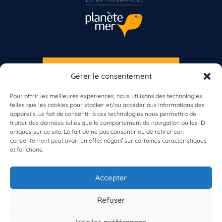
S'INSCRIRE À LA NEWSLETTER
Gérer le consentement
PLANÈTE MER
Pour offrir les meilleures expériences, nous utilisons des technologies
telles que les cookies pour stocker et/ou accéder aux informations des
appareils. Le fait de consentir à ces technologies nous permettra de
traiter des données telles que le comportement de navigation ou les ID
Vous n’êtes pas encore inscrit à Biolit ?
uniques sur ce site. Le fait de ne pas consentir ou de retirer son
consentement peut avoir un effet négatif sur certaines caractéristiques
et fonctions.
Inscrivez-vous dès maintenant
À propos de Planète Mer
À propos de BioLit
Accepter
Vos données d'observation
Ressources
Résultats du programme
Refuser
Contacts
Mentions légales