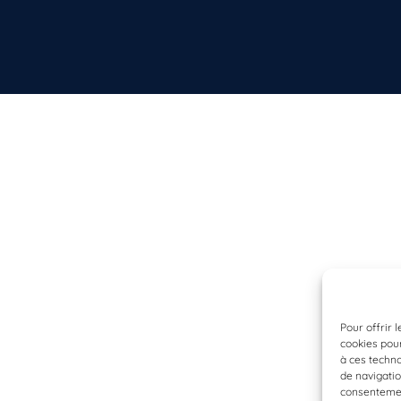
Pour offrir 
cookies pour
à ces techn
de navigatio
consentement