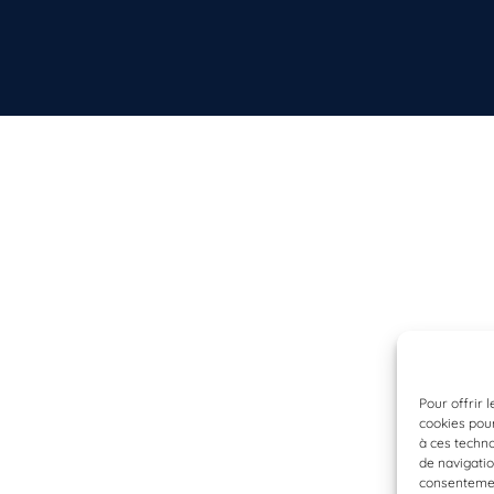
Pour offrir 
cookies pour
à ces techn
de navigatio
consentement