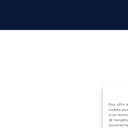
Pour offrir 
cookies pour
à ces techn
de navigatio
consentement